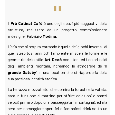
Il
Prà Catinat Cafè
è uno degli spazi più suggestivi della
struttura, realizzato da un progetto commissionato
al designer
Fabrizio Modina
.
L’aria che si respira entrando è quella dei giochi invernali di
quei strepitosi anni 30’, l’ambiente miscela le forme e le
geometrie dello stile
Art Decò
con i toni ed i colori caldi
degli ambienti montani, ricreando le atmosfere de “
Il
grande Gatsby
” in una location che si riappropria della
sua preziosa identità storica.
La terrazza mozzafiato, che domina la foresta e la vallata,
sarà in funzione al mattino per offrire colazioni e pranzi
veloci) prima o dopo una passeggiata in montagna), ed alla
sera per sorseggiare aperitivi e fantasiosi drink sotto un
cielo magico, pieno di stelle.