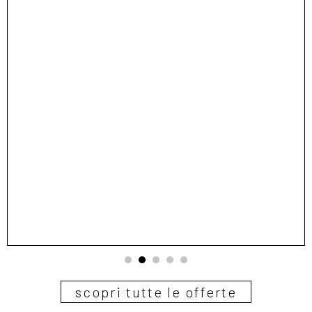
1
2
3
4
5
scopri tutte le offerte