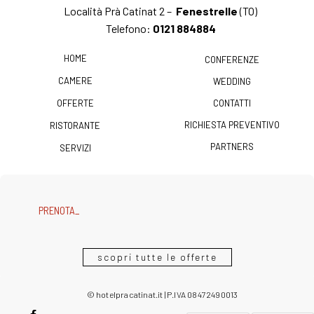
Località Prà Catinat 2 –
Fenestrelle
(TO)
Telefono:
0121 884884
HOME
CONFERENZE
CAMERE
WEDDING
OFFERTE
CONTATTI
RICHIESTA PREVENTIVO
RISTORANTE
PARTNERS
SERVIZI
PRENOTA PRIMA E RISPARMIA
PRENOTA ORA, PAGA IN HOTEL!
TARIFFA “LAST SECOND”, SENZA CARTA DI CREDITO!
scopri tutte le offerte
© hotelpracatinat.it | P.IVA 08472490013