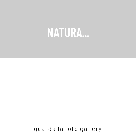
RISTORANTE
LOUNGE BAR
SPA & PALESTRA
CONFERENZE
NATURA...
guarda la foto gallery