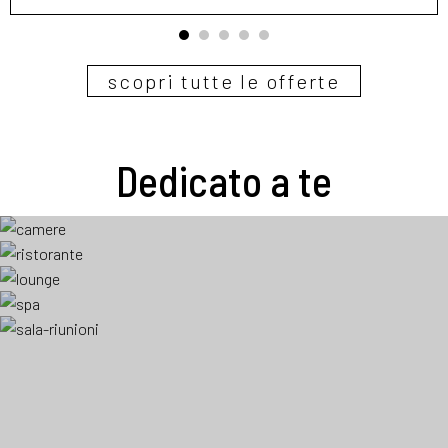
1
2
3
4
5
scopri tutte le offerte
Dedicato a te
CAMERE